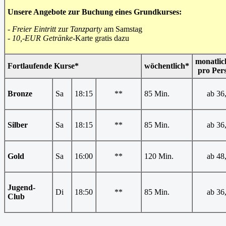
Unsere Angebote zur Buchung eines Grundkurses:
-
Freier Eintritt
zur
Tanzparty
am Samstag
-
10,-EUR Getränke
-Karte gratis dazu
monatlic
Fortlaufende Kurse*
wöchentlich*
pro Pers
Bronze
Sa
18:15
**
85 Min.
ab 36,
Silber
Sa
18:15
**
85 Min.
ab 36,
Gold
Sa
16:00
**
120 Min.
ab 48,
Jugend-
Di
18:50
**
85 Min.
ab 36,
Club